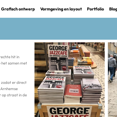
Grafisch ontwerp
Vormgeving en layout
Portfolio
Blo
chte hit in
de het samen met
 zodat er direct
e Arnhemse
 op straat in de