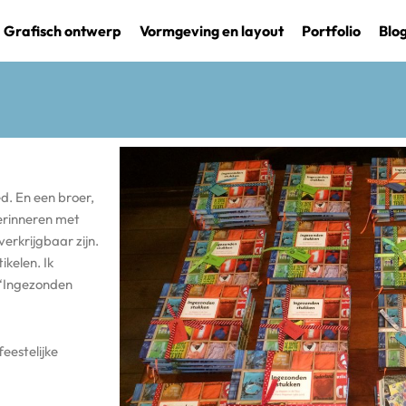
Grafisch ontwerp
Vormgeving en layout
Portfolio
Blo
ed. En een broer,
herinneren met
erkrijgbaar zijn.
ikelen. Ik
 ‘Ingezonden
eestelijke