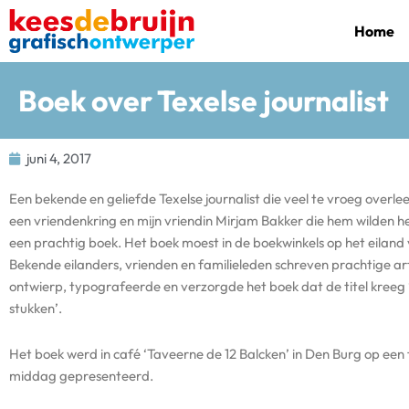
Ga
Home
naar
de
inhoud
Boek over Texelse journalist
juni 4, 2017
Een bekende en geliefde Texelse journalist die veel te vroeg overle
een vriendenkring en mijn vriendin Mirjam Bakker die hem wilden 
een prachtig boek. Het boek moest in de boekwinkels op het eiland v
Bekende eilanders, vrienden en familieleden schreven prachtige art
ontwierp, typografeerde en verzorgde het boek dat de titel kreeg
stukken’.
Het boek werd in café ‘Taveerne de 12 Balcken’ in Den Burg op een f
middag gepresenteerd.